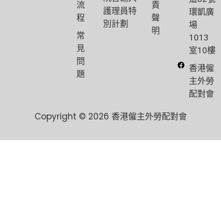
流
責
護理員特
環凱廣
程
聲
別計劃
場
明
常
1013
見
室10樓
問
香港僱
題
主外勞
配對會
Copyright © 2026 香港僱主外勞配對會