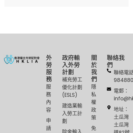
外
政府輸
關
聯絡我
勞
入外勞
於
們
服
計劃
我
聯絡電
務
們
補充勞工
98488
服
隱
優化計劃
電郵：
務
私
(ESLS)
info@h
內
權
建造業輸
容
政
地址：
入勞工計
策
土瓜灣
申
劃
土瓜灣
請
免
院舍輸入
道82號