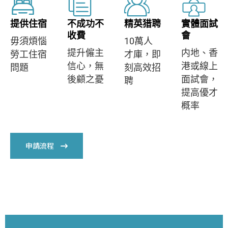
提供住宿
不成功不
精英猎聘
實體面試
收費
會
毋須煩惱
10萬人
提升僱主
内地、香
勞工住宿
才庫，即
信心，無
港或線上
問題
刻高效招
後顧之憂
面試會，
聘
提高優才
概率
申請流程