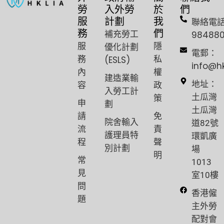
勞
入外勞
於
們
服
計劃
我
聯絡電
務
們
補充勞工
98488
服
隱
優化計劃
電郵：
務
私
(ESLS)
info@h
內
權
建造業輸
容
政
地址：
入勞工計
策
土瓜灣
申
劃
土瓜灣
請
免
院舍輸入
道82號
流
責
護理員特
環凱廣
程
聲
別計劃
場
明
常
1013
見
室10樓
問
香港僱
題
主外勞
配對會