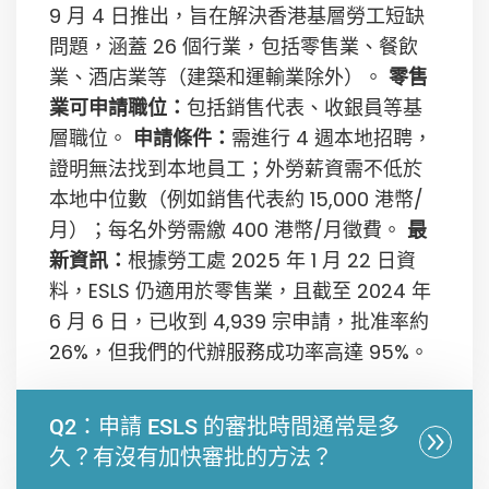
9 月 4 日推出，旨在解決香港基層勞工短缺
問題，涵蓋 26 個行業，包括零售業、餐飲
業、酒店業等（建築和運輸業除外）。
零售
業可申請職位：
包括銷售代表、收銀員等基
層職位。
申請條件：
需進行 4 週本地招聘，
證明無法找到本地員工；外勞薪資需不低於
本地中位數（例如銷售代表約 15,000 港幣/
月）；每名外勞需繳 400 港幣/月徵費。
最
新資訊：
根據勞工處 2025 年 1 月 22 日資
料，ESLS 仍適用於零售業，且截至 2024 年
6 月 6 日，已收到 4,939 宗申請，批准率約
26%，但我們的代辦服務成功率高達 95%。
Q2：申請 ESLS 的審批時間通常是多
久？有沒有加快審批的方法？