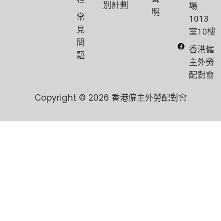
別計劃
場
明
常
1013
見
室10樓
問
香港僱
題
主外勞
配對會
Copyright © 2026 香港僱主外勞配對會