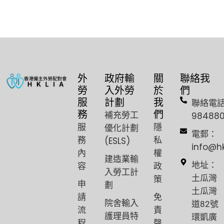
外
政府輸
關
聯絡我
勞
入外勞
於
們
服
計劃
我
聯絡電
務
們
補充勞工
98488
服
隱
優化計劃
電郵：
務
私
(ESLS)
info@h
內
權
建造業輸
容
政
地址：
入勞工計
策
土瓜灣
申
劃
土瓜灣
請
免
院舍輸入
道82號
流
責
護理員特
環凱廣
程
聲