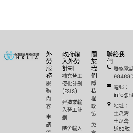
外
政府輸
關
聯絡我
勞
入外勞
於
們
服
計劃
我
聯絡電
務
們
補充勞工
98488
服
隱
優化計劃
電郵：
務
私
(ESLS)
info@h
內
權
建造業輸
容
政
地址：
入勞工計
策
土瓜灣
申
劃
土瓜灣
請
免
院舍輸入
道82號
流
責