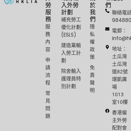
勞
入外勞
於
們
服
計劃
我
聯絡電
務
們
補充勞工
98488
服
隱
優化計劃
電郵：
務
私
(ESLS)
info@h
內
權
建造業輸
容
政
地址：
入勞工計
策
土瓜灣
申
劃
土瓜灣
請
免
院舍輸入
道82號
流
責
護理員特
環凱廣
程
聲
別計劃
場
明
常
1013
見
室10樓
問
香港僱
題
主外勞
配對會