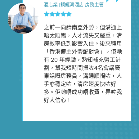
酒店業 |銅鑼灣酒店 房務主管
之前一向請南亞外勞，但溝通上
唔太順暢，人才流失又嚴重，清
房效率低到影響入住。後來轉用
「香港僱主外勞配對會」，佢哋
有 20 年經驗，熟知補充勞工計
劃，幫我短時間搵咗4名會講廣
東話嘅房務員，溝通順暢咗，人
手亦穩定咗，清房速度快咗好
多。佢哋唔成功唔收費，畀咗我
好大信心！