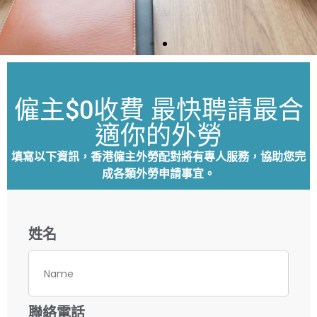
一站式申請至上班
僱主$0收費 最快聘請最合
3個月
最快
成功批
適你的外勞
90%
核
AI配對 提升
填寫以下資訊，香港僱主外勞配對將有專⼈服務，協助您完
成各類外勞申請事宜。
準確度
姓名
申請流程 →
聯絡電話