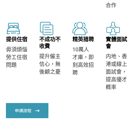
合作
提供住宿
不成功不
精英猎聘
實體面試
收費
會
毋須煩惱
10萬人
提升僱主
内地、香
勞工住宿
才庫，即
信心，無
港或線上
問題
刻高效招
後顧之憂
面試會，
聘
提高優才
概率
申請流程