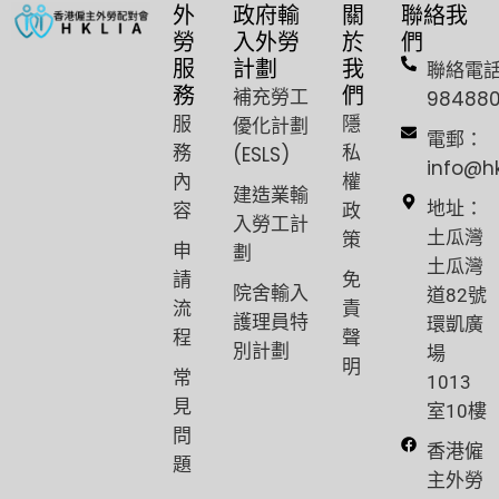
外
政府輸
關
聯絡我
勞
入外勞
於
們
服
計劃
我
聯絡電
務
們
補充勞工
98488
服
隱
優化計劃
電郵：
務
私
(ESLS)
info@h
內
權
建造業輸
容
政
地址：
入勞工計
策
土瓜灣
申
劃
土瓜灣
請
免
院舍輸入
道82號
流
責
護理員特
環凱廣
程
聲
別計劃
場
明
常
1013
見
室10樓
問
香港僱
題
主外勞